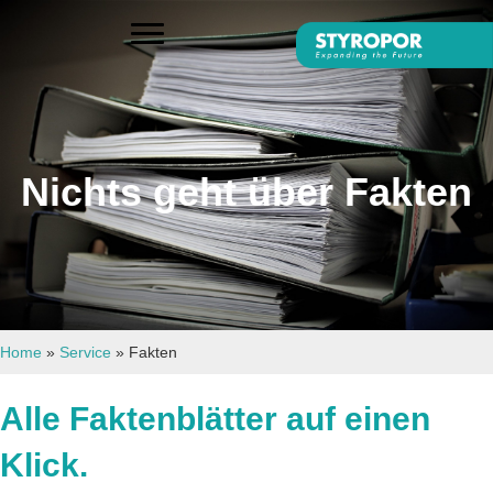
Nichts geht über Fakten
Home
»
Service
»
Fakten
Alle Faktenblätter auf einen
Klick.